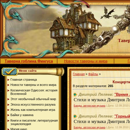
Тавер
Таверна гоблина Фингуса
Новости таверны и мира
Г
Меню сайта
Главная
»
Файлы
»
Главная страница
Концерт
Новости таверны и всего мира
В разделе материалов:
265
Космическая Одиссея: история
Вселенной
Дмитрий Ляляев:
"Время 
Этот необычный обычный мир
Стихи и музыка Дмитрия Л
Эпоха искусственного разума
Барды: авторская музыка
| Дата:
12.09.2010
Жизнь как компьютерная игра
Байки у камина
Дмитрий Ляляев:
"Горный
Книги и писатели: литературная
Стихи и музыка Дмитрия Л
энциклопедия
Барды: авторская музыка
| Дата:
12.09.2010
Магия кино