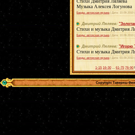
Стихи Дмитрия Ляляева
Музыка Алексея Логунова
Барды: авторская музыка
| Дата:
10.09.2010
Дмитрий Ляляев:
"Золота
Стихи и музыка Дмитрия Л
Барды: авторская музыка
| Дата:
10.09.2010
Дмитрий Ляляев:
"Игорю 
Стихи и музыка Дмитрия Л
Барды: авторская музыка
| Дата:
03.09.2010
1-15
16-30
...
61-75
76-90
Copyright Таверны Фин