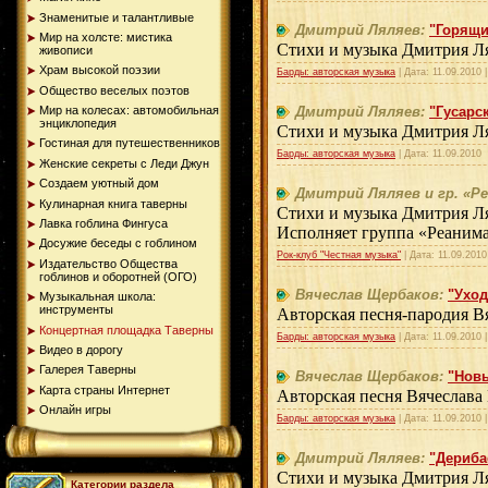
Знаменитые и талантливые
Дмитрий Ляляев:
"Горящи
Мир на холсте: мистика
Стихи и музыка Дмитрия Л
живописи
Храм высокой поэзии
Барды: авторская музыка
| Дата:
11.09.2010
Общество веселых поэтов
Мир на колесах: автомобильная
Дмитрий Ляляев:
"Гусарс
энциклопедия
Стихи и музыка Дмитрия Л
Гостиная для путешественников
Барды: авторская музыка
| Дата:
11.09.2010
Женские секреты с Леди Джун
Создаем уютный дом
Дмитрий Ляляев и гр. «Р
Кулинарная книга таверны
Стихи и музыка Дмитрия Л
Лавка гоблина Фингуса
Исполняет группа «Реаним
Досужие беседы с гоблином
Рок-клуб "Честная музыка"
| Дата:
11.09.2010
Издательство Общества
гоблинов и оборотней (ОГО)
Вячеслав Щербаков:
"Уход
Музыкальная школа:
инструменты
Авторская песня-пародия В
Концертная площадка Таверны
Барды: авторская музыка
| Дата:
11.09.2010
Видео в дорогу
Галерея Таверны
Вячеслав Щербаков:
"Новы
Карта страны Интернет
Авторская песня Вячеслава
Онлайн игры
Барды: авторская музыка
| Дата:
11.09.2010
Дмитрий Ляляев:
"Дериба
Стихи и музыка Дмитрия Л
Категории раздела