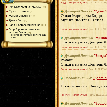
Барды: авторская музыка
| Дата:
11.09.2010
Рок-клуб "Честная музыка"
[86]
Дмитрий Ляляев:
"Дима Г
Музыка фэнтези
[6]
Стихи Маргариты Борцово
Музыка Вселенной
[3]
Музыка Дмитрия Ляляева
Джаз и блюз
[3]
Барды: авторская музыка
[110]
Второй рок-фестиваль им.
Барды: авторская музыка
| Дата:
11.09.2010
Фрэнка Заппы
[57]
Конкурс состоялся в августе 2010
года
Дмитрий Ляляев:
"Жреби
Стихи и музыка Дмитрия Л
Барды: авторская музыка
| Дата:
11.09.2010
Дмитрий Ляляев:
"Звезда
Романс
Стихи и музыка Дмитрия Л
Барды: авторская музыка
| Дата:
11.09.2010
Заводная Птица:
"Долго л
Песня из альбома Заводная 
Рок-клуб "Честная музыка"
| Дата:
11.09.2010
Дмитрий Ляляев:
"Звездо