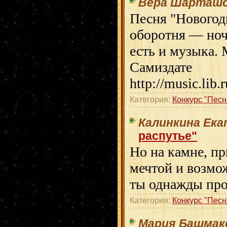
Вера Шарташс
Песня "Новогод
оборотня — ноч
есть и музыка.
Самиздате
http://music.lib
Категория:
Конкурс "Песн
Калинкина Ек
распутье"
Но на камне, п
мечтой и возмо
ты однажды про
Категория:
Конкурс "Песн
Мария Башмак