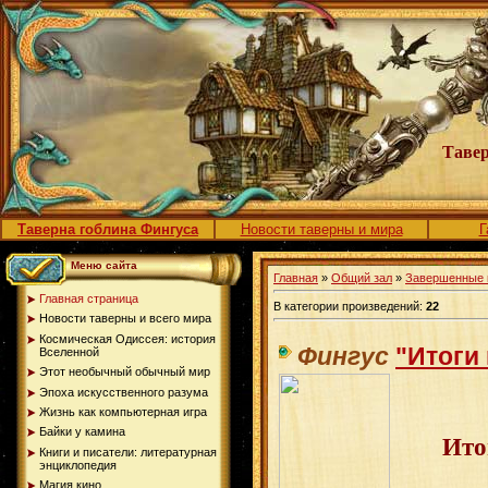
Тавер
Таверна гоблина Фингуса
Новости таверны и мира
Г
Меню сайта
Главная
»
Общий зал
»
Завершенные 
Главная страница
В категории произведений:
22
Новости таверны и всего мира
Космическая Одиссея: история
Фингус
"Итоги
Вселенной
Этот необычный обычный мир
Эпоха искусственного разума
Жизнь как компьютерная игра
Байки у камина
Ито
Книги и писатели: литературная
энциклопедия
Магия кино