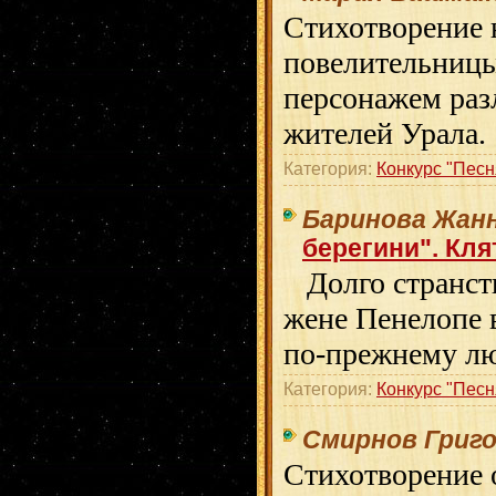
Стихотворение 
повелительницы
персонажем раз
жителей Урала.
Категория:
Конкурс "Песн
Баринова Жан
берегини". Кля
Долго странств
жене Пенелопе 
по-прежнему л
Категория:
Конкурс "Песн
Смирнов Григ
Стихотворение 