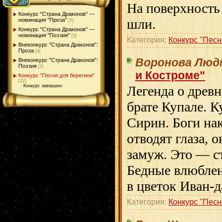
На поверхность 
Конкурс "Страна Драконов" —
шли.
номинация "Проза"
[6]
Конкурс "Страна Драконов" —
номинация "Поэзия"
[5]
Категория:
Конкурс "Песн
Внеконкурс "Страна Драконов":
Проза
[4]
Воронова Люд
Внеконкурс "Страна Драконов":
Поэзия
[2]
и Костроме"
Конкурс "Песня для берегини"
[22]
Конкурс завершен
Легенда о древн
брате Купале. К
Сирин. Боги на
отводят глаза, о
замуж. Это — с
Бедные влюблен
в цветок Иван-
Категория:
Конкурс "Песн