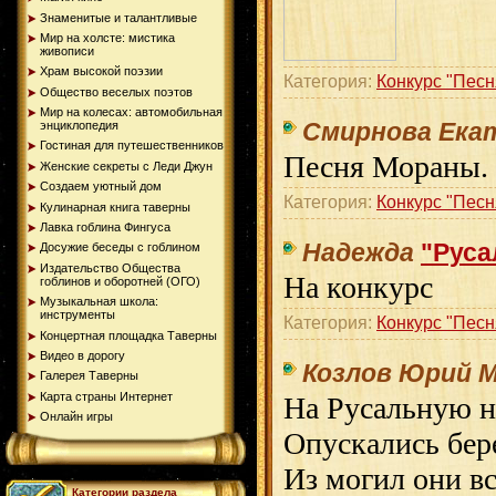
Знаменитые и талантливые
Мир на холсте: мистика
живописи
Храм высокой поэзии
Категория:
Конкурс "Песн
Общество веселых поэтов
Мир на колесах: автомобильная
энциклопедия
Смирнова Ека
Гостиная для путешественников
Песня Мораны.
Женские секреты с Леди Джун
Создаем уютный дом
Категория:
Конкурс "Песн
Кулинарная книга таверны
Лавка гоблина Фингуса
Надежда
"Руса
Досужие беседы с гоблином
Издательство Общества
На конкурс
гоблинов и оборотней (ОГО)
Музыкальная школа:
инструменты
Категория:
Конкурс "Песн
Концертная площадка Таверны
Видео в дорогу
Козлов Юрий 
Галерея Таверны
Карта страны Интернет
На Русальную не
Онлайн игры
Опускались бер
Из могил они вс
Категории раздела