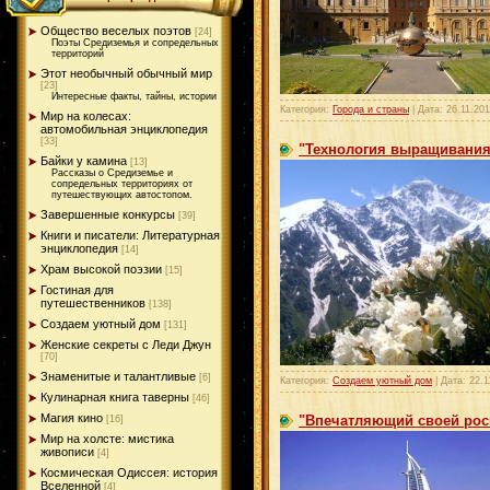
Общество веселых поэтов
[24]
Поэты Средиземья и сопредельных
территорий
Этот необычный обычный мир
[23]
Интересные факты, тайны, истории
Категория:
Города и страны
| Дата:
26.11.20
Мир на колесах:
автомобильная энциклопедия
[33]
"Технология выращивания 
Байки у камина
[13]
Рассказы о Средиземье и
сопредельных территориях от
путешествующих автостопом.
Завершенные конкурсы
[39]
Книги и писатели: Литературная
энциклопедия
[14]
Храм высокой поэзии
[15]
Гостиная для
путешественников
[138]
Создаем уютный дом
[131]
Женские секреты с Леди Джун
[70]
Знаменитые и талантливые
[6]
Категория:
Создаем уютный дом
| Дата:
22.1
Кулинарная книга таверны
[46]
Магия кино
"Впечатляющий своей рос
[16]
Мир на холсте: мистика
живописи
[4]
Космическая Одиссея: история
Вселенной
[4]