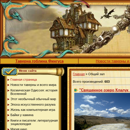
Таверна гоблина Фингуса
Новости таверны и
Меню сайта
Главная
» Общий зал
Главная страница
Всего произведений:
603
Новости таверны и всего мира
"Священное озеро Клалук 
Космическая Одиссея: история
Вселенной
Этот необычный обычный мир
Эпоха искусственного разума
Жизнь как компьютерная игра
Байки у камина
Книги и писатели: литературная
энциклопедия
Магия кино