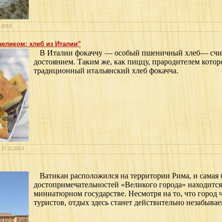
1.2013
зеликом: хлеб из Италии"
В Италии фокаччу — особый пшеничный хлеб— счи
достоянием. Таким же, как пиццу, прародителем котор
традиционный итальянский хлеб фокачча.
:
27.11.2013
Ватикан расположился на территории Рима, и самая 
достопримечательностей «Великого города» находится
миниатюрном государстве. Несмотря на то, что город 
туристов, отдых здесь станет действительно незабыва