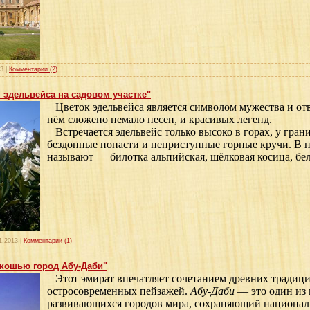
13
|
Комментарии (2)
эдельвейса на садовом участке"
Цветок эдельвейса является символом мужества и отв
нём сложено немало песен, и красивых легенд.
Встречается эдельвейс только высоко в горах, у гран
бездонные попасти и неприступные горные кручи. В н
называют — билотка альпийская, шёлковая косица, бел
1.2013
|
Комментарии (1)
кошью город Абу-Даби"
Этот эмират впечатляет сочетанием древних традици
остросовременных пейзажей.
Абу-Даби
— это один из
развивающихся городов мира, сохраняющий националь