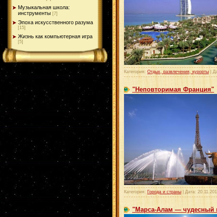
Музыкальная школа:
инструменты
[7]
Эпоха искусственного разума
[15]
Жизнь как компьютерная игра
[5]
Категория:
Отдых, развлечения, курорты
| Д
"Неповторимая Франция"
Категория:
Города и страны
| Дата:
20.11.20
"Марса-Алам — чудесный к