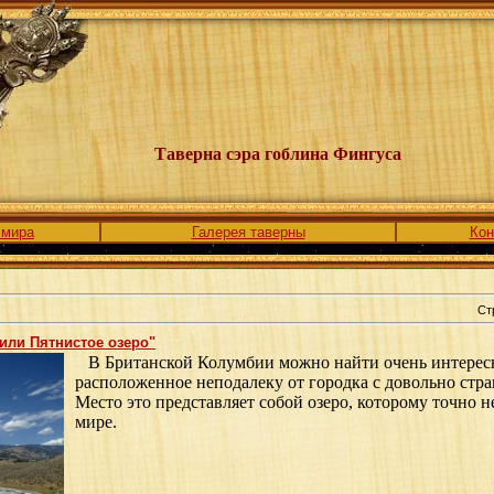
Таверна сэра гоблина Фингуса
 мира
Галерея таверны
Кон
Ст
или Пятнистое озеро"
В Британской Колумбии можно найти очень интересн
расположенное неподалеку от городка с довольно стр
Место это представляет собой озеро, которому точно н
мире.