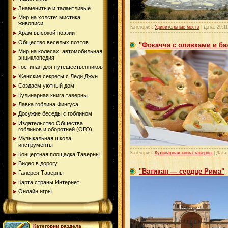
Знаменитые и талантливые
Мир на холсте: мистика
живописи
Категория:
Удивительные места
| Дата:
29.1
Храм высокой поэзии
Общество веселых поэтов
"Фокачча с оливками и ба
Мир на колесах: автомобильная
энциклопедия
Гостиная для путешественников
Женские секреты с Леди Джун
Создаем уютный дом
Кулинарная книга таверны
Лавка гоблина Фингуса
Досужие беседы с гоблином
Издательство Общества
гоблинов и оборотней (ОГО)
Музыкальная школа:
инструменты
Категория:
Кулинарная книга таверны
| Дата
Концертная площадка Таверны
Видео в дорогу
"Ватикан — сердце Рима"
Галерея Таверны
Карта страны Интернет
Онлайн игры
Категории раздела