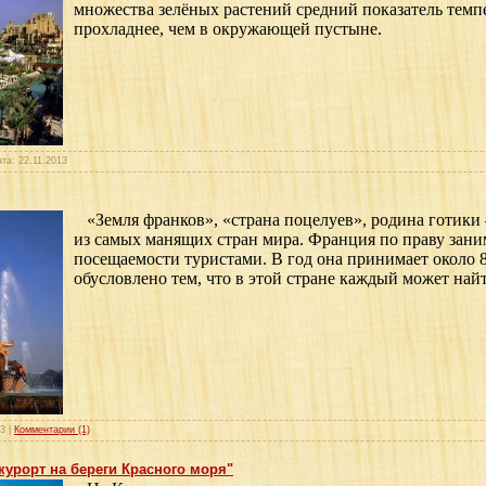
множества зелёных растений средний показатель темп
прохладнее, чем в окружающей пустыне.
ата:
22.11.2013
«Земля франков», «страна поцелуев», родина готики
из самых манящих стран мира. Франция по праву зани
посещаемости туристами. В год она принимает около 
обусловлено тем, что в этой стране каждый может найт
13
|
Комментарии (1)
урорт на береги Красного моря"