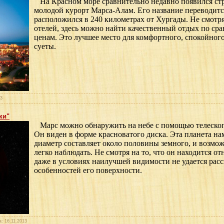
На Красном море сравнительно недавно появился ст
молодой курорт Марса-Алам. Его название переводится
расположился в 240 километрах от Хургады. Не смотр
отелей, здесь можно найти качественный отдых по ср
ценам. Это лучшее место для комфортного, спокойного
суеты.
13
ки"
Марс можно обнаружить на небе с помощью телескоп
Он виден в форме красноватого диска. Эта планета на
диаметр составляет около половины земного, и возмож
легко наблюдать. Не смотря на то, что он находится от
даже в условиях наилучшей видимости не удается рас
особенностей его поверхности.
а:
16.11.2013