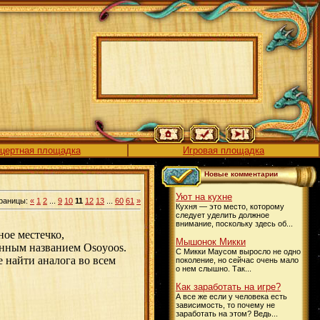
цертная площадка
Игровая площадка
Новые комментарии
Уют на кухне
раницы:
«
1
2
...
9
10
11
12
13
...
60
61
»
Кухня — это место, которому
следует уделить должное
внимание, поскольку здесь об...
ое местечко,
Мышонок Микки
анным названием Osoyoos.
С Микки Маусом выросло не одно
е найти аналога во всем
поколение, но сейчас очень мало
о нем слышно. Так...
Как заработать на игре?
А все же если у человека есть
зависимость, то почему не
заработать на этом? Ведь...