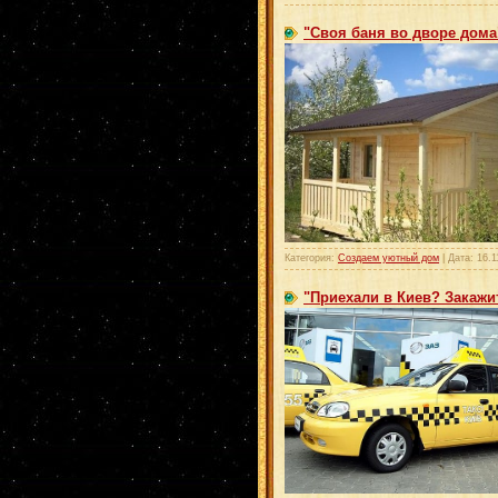
"Своя баня во дворе дома
Категория:
Создаем уютный дом
| Дата:
16.1
"Приехали в Киев? Закажит