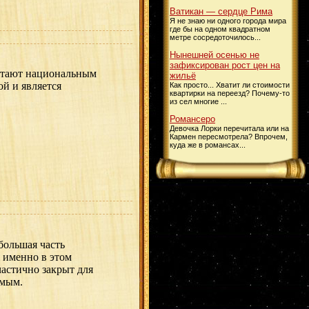
Ватикан — сердце Рима
Я не знаю ни одного города мира
где бы на одном квадратном
метре сосредоточилось...
Нынешней осенью не
зафиксирован рост цен на
тают национальным
жильё
ой и является
Как просто... Хватит ли стоимости
квартирки на переезд? Почему-то
из сел многие ...
Романсеро
Девочка Лорки перечитала или на
Кармен пересмотрела? Впрочем,
куда же в романсах...
большая часть
 именно в этом
частично закрыт для
емым.