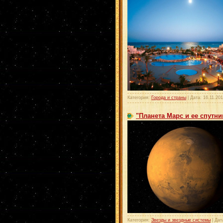
Категория:
Города и страны
| Дата:
16.11.20
"Планета Марс и ее спутни
Категория:
Звезды и звездные системы
| Дат