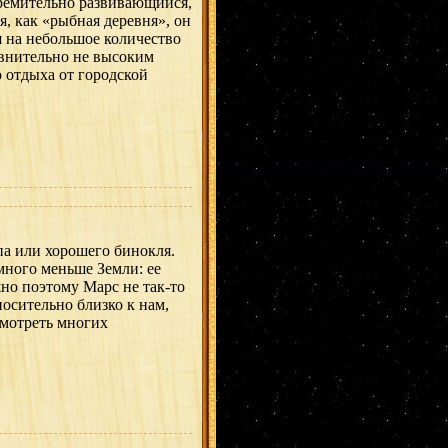
ремительно развивающийся,
, как «рыбная деревня», он
я на небольшое количество
авнительно не высоким
 отдыха от городской
а или хорошего бинокля.
много меньше Земли: ее
но поэтому Марс не так-то
носительно близко к нам,
смотреть многих