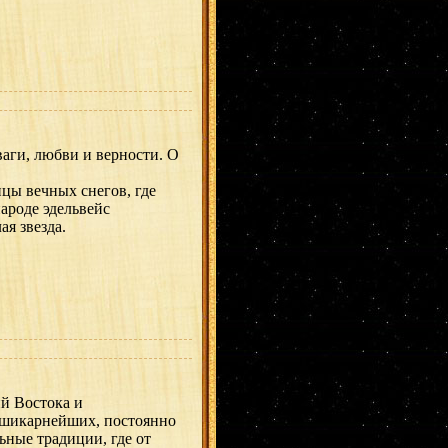
аги, любви и верности. О
ицы вечных снегов, где
ароде эдельвейс
ая звезда.
й Востока и
 шикарнейших, постоянно
ные традиции, где от