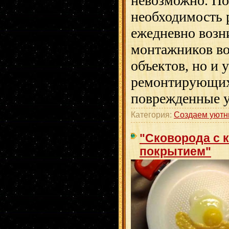
невозможно. По
необходимость 
ежедневно возни
монтажников во
объектов, но и 
ремонтирующих
поврежденные у
Категория:
Создаем уютн
"Сковорода с 
покрытием"