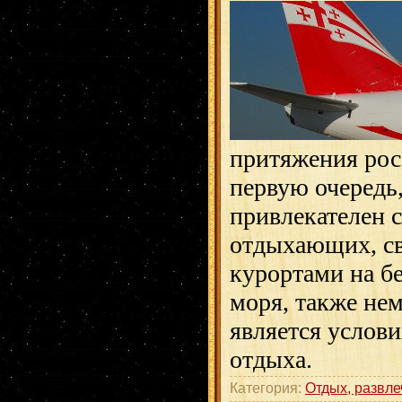
притяжения рос
первую очередь,
привлекателен 
отдыхающих, с
курортами на б
моря, также не
является услови
отдыха.
Категория:
Отдых, развле