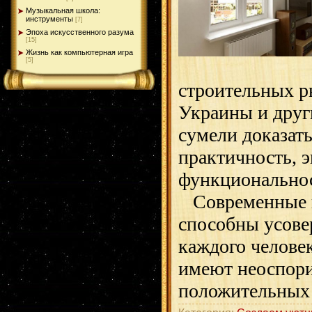
Музыкальная школа:
инструменты
[7]
Эпоха искусственного разума
[15]
Жизнь как компьютерная игра
[5]
строительных р
Украины и друг
сумели доказат
практичность, 
функциональнос
Современные п
способны усове
каждого челове
имеют неоспор
положительных 