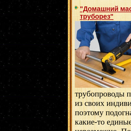
"Домашний мас
труборез"
трубопроводы п
из своих индив
поэтому подогн
какие-то едины