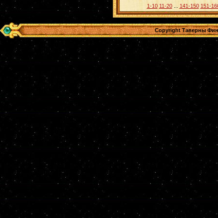
1-10
11-20
...
141-150
151-16
Copyright Таверны Фин