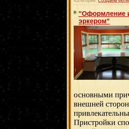
Категория:
Создаем уютн
"Оформление и
эркером"
основными при
внешней сторон
привлекательны
Пристройки сп