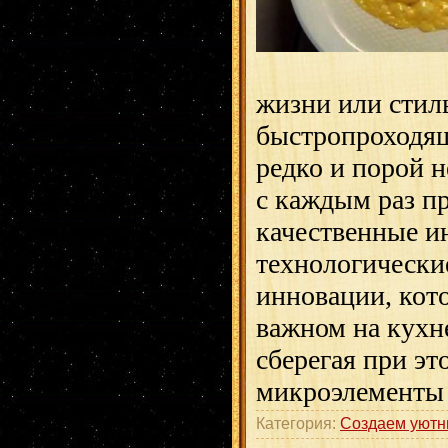
жизни или стиль
быстропроходящ
редко и порой н
с каждым раз п
качественные и
технологически
инновации, кот
важном на кухн
сберегая при эт
микроэлементы
Категория:
Создаем уютн