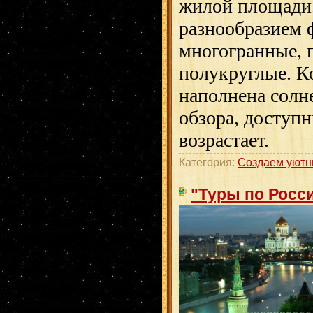
жилой площади
разнообразием 
многогранные, 
полукруглые. К
наполнена солн
обзора, доступн
возрастает.
Категория:
Создаем уютн
"Туры по Росси