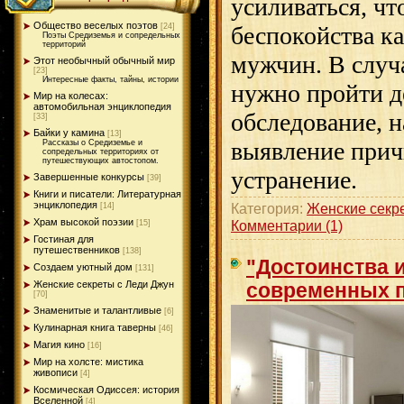
усиливаться, чт
Общество веселых поэтов
[24]
беспокойства к
Поэты Средиземья и сопредельных
территорий
мужчин. В случ
Этот необычный обычный мир
[23]
Интересные факты, тайны, истории
нужно пройти д
Мир на колесах:
автомобильная энциклопедия
обследование, 
[33]
Байки у камина
[13]
выявление прич
Рассказы о Средиземье и
сопредельных территориях от
путешествующих автостопом.
устранение.
Завершенные конкурсы
[39]
Книги и писатели: Литературная
энциклопедия
Категория:
Женские секр
[14]
Храм высокой поэзии
Комментарии (1)
[15]
Гостиная для
путешественников
[138]
"Достоинства 
Создаем уютный дом
[131]
Женские секреты с Леди Джун
современных п
[70]
Знаменитые и талантливые
[6]
Кулинарная книга таверны
[46]
Магия кино
[16]
Мир на холсте: мистика
живописи
[4]
Космическая Одиссея: история
Вселенной
[4]