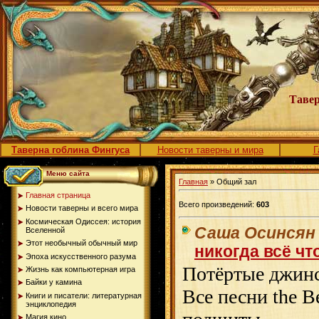
Тавер
Таверна гоблина Фингуса
Новости таверны и мира
Г
Меню сайта
Главная
» Общий зал
Главная страница
Всего произведений:
603
Новости таверны и всего мира
Космическая Одиссея: история
Саша Осинсян
Вселенной
Этот необычный обычный мир
никогда всё что
Эпоха искусственного разума
Потёртые джинс
Жизнь как компьютерная игра
Байки у камина
Все песни the Be
Книги и писатели: литературная
энциклопедия
Магия кино