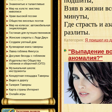
подшиты,
Знаменитые и талантливые
Взяв в жизни вс
Мир на холсте: мистика
живописи
минуты,
Храм высокой поэзии
Общество веселых поэтов
Где страсть и а
Мир на колесах: автомобильная
энциклопедия
разлиты.
Гостиная для путешественников
Женские секреты с Леди Джун
Категория:
Я пришел из др
Создаем уютный дом
Кулинарная книга таверны
"Выпадение во
Лавка гоблина Фингуса
Досужие беседы с гоблином
аномалия?"
Издательство Общества
гоблинов и оборотней (ОГО)
Музыкальная школа:
инструменты
Концертная площадка Таверны
Видео в дорогу
Галерея Таверны
Карта страны Интернет
Онлайн игры
Категории раздела