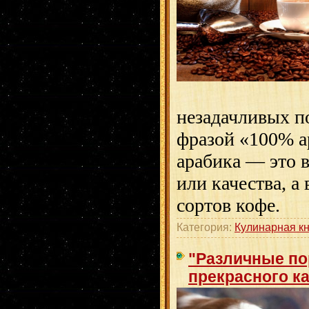
незадачливых п
фразой «100% а
арабика — это в
или качества, а
сортов кофе.
Категория:
Кулинарная к
"Различные по
прекрасного к