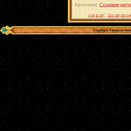
Категория:
Создаем уютн
1-10
11-20
...
121-130
131-14
Copyright Таверны Фин