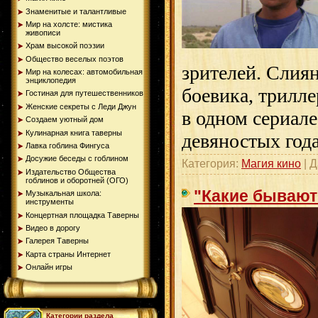
Знаменитые и талантливые
Мир на холсте: мистика
живописи
Храм высокой поэзии
Общество веселых поэтов
зрителей. Слия
Мир на колесах: автомобильная
энциклопедия
боевика, трилле
Гостиная для путешественников
Женские секреты с Леди Джун
в одном сериале
Создаем уютный дом
Кулинарная книга таверны
девяностых год
Лавка гоблина Фингуса
Досужие беседы с гоблином
Категория:
Магия кино
| Д
Издательство Общества
гоблинов и оборотней (ОГО)
"Какие бывают
Музыкальная школа:
инструменты
Концертная площадка Таверны
Видео в дорогу
Галерея Таверны
Карта страны Интернет
Онлайн игры
Категории раздела