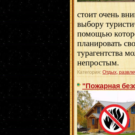
стоит очень вни
выбору туристи
помощью которо
планировать св
турагентства м
непростым.
Категория:
Отдых, развле
"Пожарная без