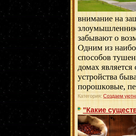
внимание на за
злоумышленнико
забывают о воз
Одним из наиб
способов тушен
домах является
устройства быв
порошковые, пе
Категория:
Создаем уютн
"Какие сущест