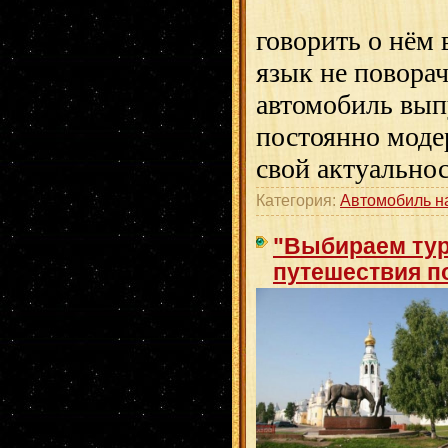
говорить о нём
язык не поворач
автомобиль выпу
постоянно моде
свой актуальнос
Категория:
Автомобиль н
"Выбираем ту
путешествия п