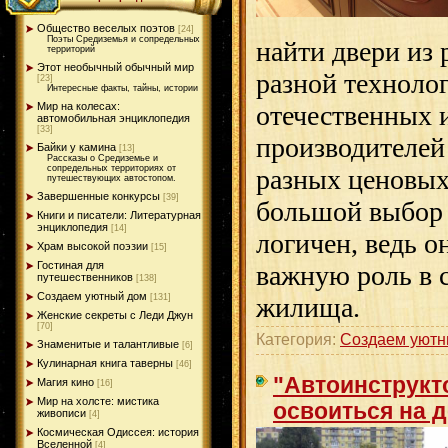
Общество веселых поэтов
[24]
Поэты Средиземья и сопредельных
найти двери из 
территорий
Этот необычный обычный мир
разной технолог
[23]
Интересные факты, тайны, истории
Мир на колесах:
отечественных 
автомобильная энциклопедия
[33]
производителей
Байки у камина
[13]
Рассказы о Средиземье и
сопредельных территориях от
разных ценовых
путешествующих автостопом.
Завершенные конкурсы
[39]
большой выбор 
Книги и писатели: Литературная
энциклопедия
[14]
логичен, ведь о
Храм высокой поэзии
[15]
Гостиная для
важную роль в 
путешественников
[138]
Создаем уютный дом
[131]
жилища.
Женские секреты с Леди Джун
[70]
Категория:
Создаем уютн
Знаменитые и талантливые
[6]
Кулинарная книга таверны
[46]
"Автоинструкт
Магия кино
[16]
Мир на холсте: мистика
освоиться на д
живописи
[4]
Космическая Одиссея: история
Вселенной
[4]