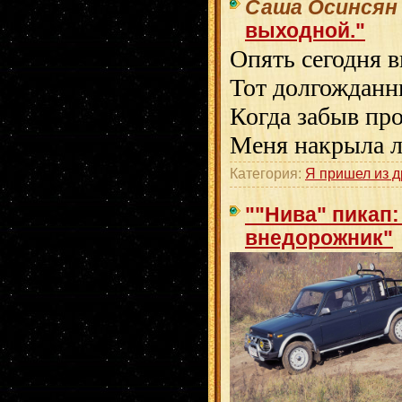
Саша Осинсян
выходной."
Опять сегодня 
Тот долгожданн
Когда забыв про
Меня накрыла л
Категория:
Я пришел из др
""Нива" пикап
внедорожник"