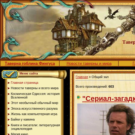
Тавер
Таверна гоблина Фингуса
Новости таверны и мира
Г
Меню сайта
Главная
» Общий зал
Главная страница
Всего произведений:
603
Новости таверны и всего мира
Космическая Одиссея: история
"Сериал-загад
Вселенной
Этот необычный обычный мир
Эпоха искусственного разума
Жизнь как компьютерная игра
Байки у камина
Книги и писатели: литературная
энциклопедия
Магия кино