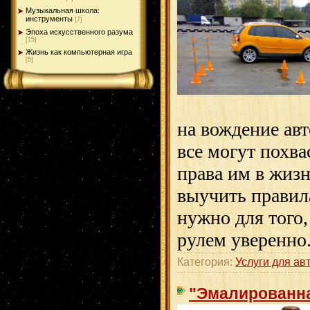
Музыкальная школа:
инструменты
[7]
Эпоха искусственного разума
[15]
Жизнь как компьютерная игра
[5]
на вождение авт
все могут похва
права им в жиз
выучить правила
нужно для того,
рулем уверенно
Категория:
Услуги для ав
"Эмалированна