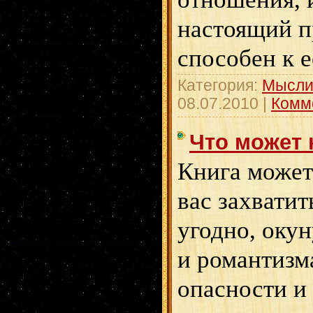
настоящий 
способен к е
Категория:
Мысли
08.07.2010
|
Комм
Что может 
Книга может 
вас захватит
угодно, оку
и романтизм
опасности и 