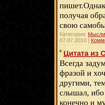
пишет.Однак
получая обр
свою самобы
Категория:
Мысли
07.07.2010
|
Комм
Цитата из 
Всегда заду
фразой и хо
другими, те
слышал, ибо
конечно и м