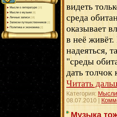
видеть тольк
Мысли о литературе
[10]
Мысли о музыке
[6]
среда обита
Личные записи
[18]
Записки путешественников
[2]
оказывает вл
Политика и экономика
[2]
в неё живёт.
надеяться, т
"среды обит
дать толчок
Читать даль
Категория:
Мысли
08.07.2010
|
Комм
Музыка тож