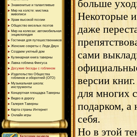
больше уходи
Знаменитые и талантливые
Мир на холсте: мистика
Некоторые и
живописи
Храм высокой поэзии
даже перест
Общество веселых поэтов
Мир на колесах: автомобильная
энциклопедия
препятствова
Гостиная для путешественников
Женские секреты с Леди Джун
сами выкла
Создаем уютный дом
Кулинарная книга таверны
Лавка гоблина Фингуса
официальны
Досужие беседы с гоблином
Издательство Общества
версии книг
гоблинов и оборотней (ОГО)
Музыкальная школа:
инструменты
для многих 
Концертная площадка Таверны
Видео в дорогу
подарком, а 
Галерея Таверны
Карта страны Интернет
себя.
Онлайн игры
Но в этой т
Категории раздела