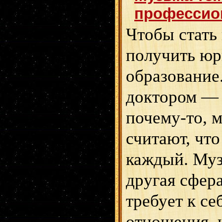
профессио
Чтобы стать
получить юр
образование
доктором — 
почему-то, 
считают, что
каждый. Муз
другая сфер
требует к се
отношения, 