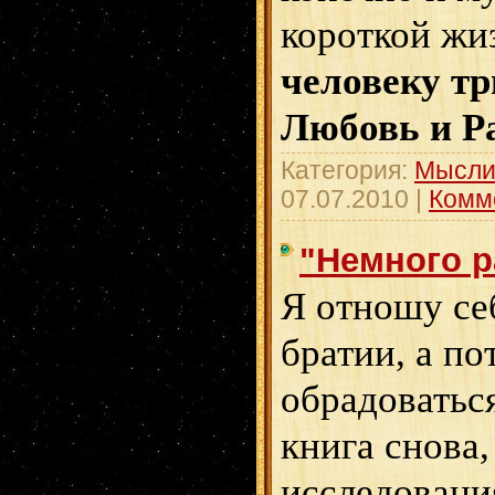
короткой жи
человеку тр
Любовь и Р
Категория:
Мысли
07.07.2010
|
Комм
"Немного р
Я отношу се
братии, а по
обрадоватьс
книга снова,
исследовани