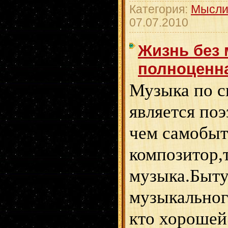
Категория:
Мысли
07.07.2010
Жизнь без 
полноценн
Музыка по с
является поэ
чем самобытн
композитор,
музыка.Быту
музыкальног
кто хорошей