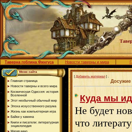
Тавер
Таверна гоблина Фингуса
Новости таверны и мира
Г
Меню сайта
.
[
Добавить материал
]
Досужие
Главная страница
Новости таверны и всего мира
Космическая Одиссея: история
Куда мы и
Вселенной
Этот необычный обычный мир
Эпоха искусственного разума
Не будет нов
Жизнь как компьютерная игра
Байки у камина
что литерату
Книги и писатели: литературная
энциклопедия
Магия кино