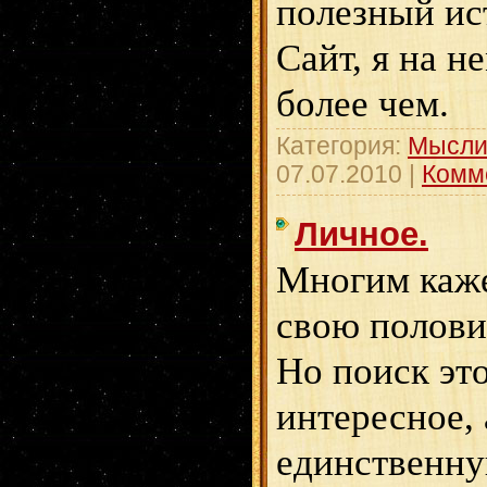
полезный ис
Сайт, я на н
более чем.
Категория:
Мысли
07.07.2010
|
Комм
Личное.
Многим каже
свою полови
Но поиск эт
интересное, 
единственну