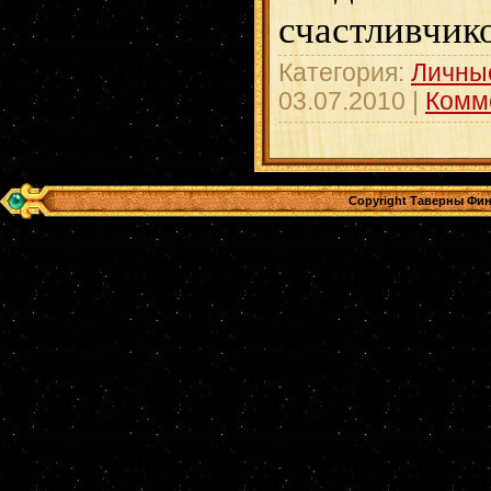
счастливчик
Категория:
Личны
03.07.2010
|
Комм
Copyright Таверны Фин