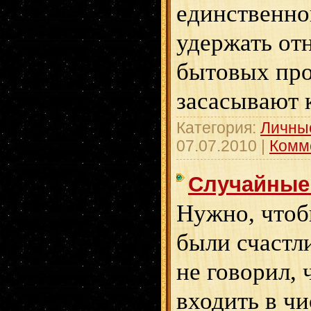
единственно
удержать от
бытовых про
засасывают 
Категория:
Личны
07.07.2010
|
Комм
Случайные
Нужно, чтоб
были счастл
не говорил, 
входить в чи