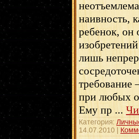
неотъемлема
наивность, к
ребенок, он 
изобретений
лишь непрер
сосредоточе
требование 
при любых о
Ему пр
...
Чи
Категория:
Личны
14.07.2010
|
Комм