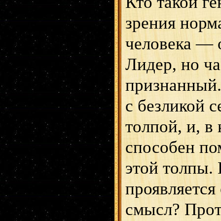
Кто такой ге
зрения норм
человека — 
Лидер, но ча
признанный.
с безликой 
толпой, и, в
способен по
этой толпы. 
проявляется
смысл? Прот