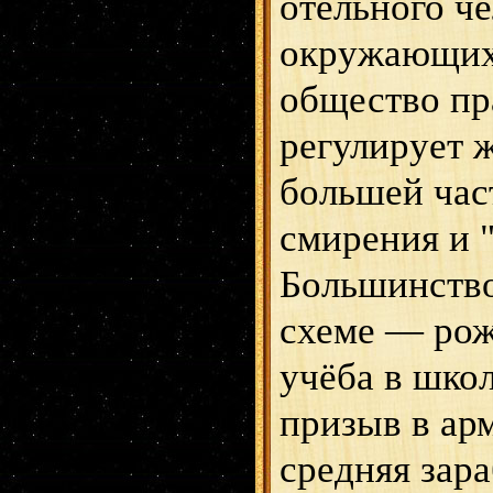
отельного че
окружающих 
общество пр
регулирует ж
большей час
смирения и "
Большинство
схеме — рож
учёба в школ
призыв в ар
средняя зара