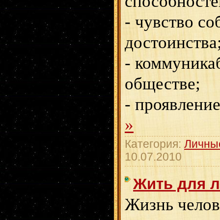
способносте
- чувство со
достоинства
- коммуника
обществе;
- проявлени
»
Категория:
Личны
10.07.2010
Жить для 
Жизнь челове