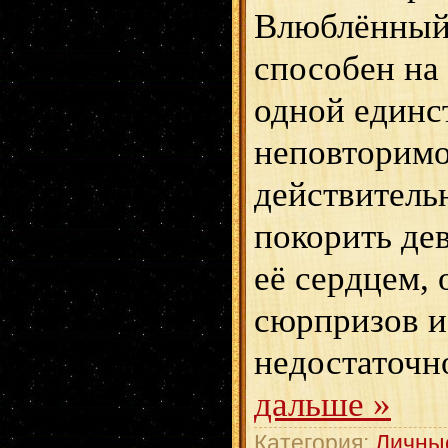
Влюблённый
способен на
одной единс
неповторимо
действитель
покорить дев
её сердцем, 
сюрпризов и
недостаточн
дальше »
Категория:
Личны