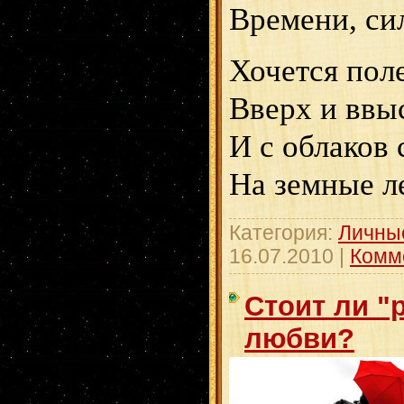
Времени, сил
Хочется поле
Вверх и ввыс
И с облаков 
На земные л
Категория:
Личны
16.07.2010
|
Комм
Стоит ли "
любви?