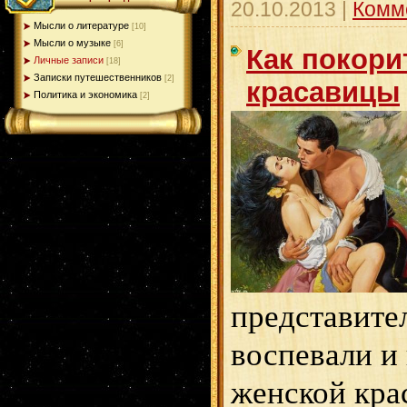
20.10.2013
|
Комм
Мысли о литературе
[10]
Мысли о музыке
[6]
Как покори
Личные записи
[18]
Записки путешественников
[2]
красавицы
Политика и экономика
[2]
представите
воспевали и
женской кра