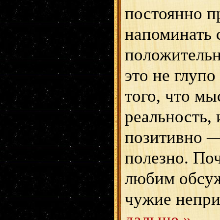
постоянно п
напоминать с
положитель
это не глупо
того, что мы
реальность,
позитивно —
полезно. По
любим обсуж
чужие непр
дальше »