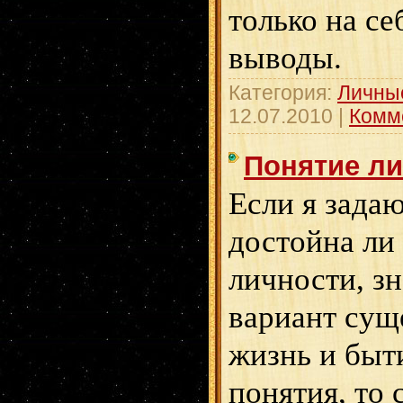
только на се
выводы.
Категория:
Личны
12.07.2010
|
Комм
Понятие л
Если я задаю
достойна ли 
личности, зн
вариант сущ
жизнь и быт
понятия, то