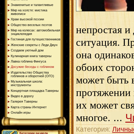
Знаменитые и талантливые
Мир на холсте: мистика
живописи
Храм высокой поэзии
Общество веселых поэтов
непростая и
Мир на колесах: автомобильная
энциклопедия
ситуация. П
Гостиная для путешественников
Женские секреты с Леди Джун
Создаем уютный дом
она одинако
Кулинарная книга таверны
Лавка гоблина Фингуса
обоих сторо
Досужие беседы с гоблином
Издательство Общества
может быть 
гоблинов и оборотней (ОГО)
Музыкальная школа:
инструменты
протяжении 
Концертная площадка Таверны
Видео в дорогу
их может св
Галерея Таверны
Карта страны Интернет
Онлайн игры
многое.
...
Ч
Категория:
Личны
Категории раздела