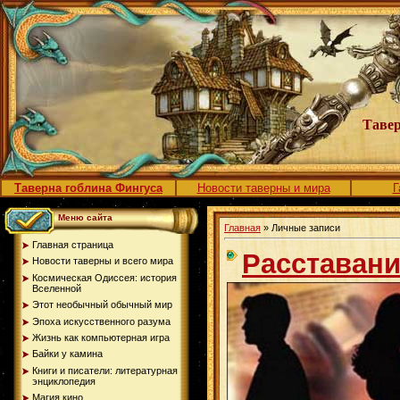
Тавер
Таверна гоблина Фингуса
Новости таверны и мира
Г
Меню сайта
Главная
» Личные записи
Главная страница
Расставани
Новости таверны и всего мира
Космическая Одиссея: история
Вселенной
Этот необычный обычный мир
Эпоха искусственного разума
Жизнь как компьютерная игра
Байки у камина
Книги и писатели: литературная
энциклопедия
Магия кино