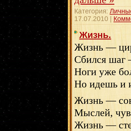
Категория:
Личны
17.07.2010
|
Комм
Жизнь.
Жизнь — цир
Сбился шаг 
Ноги уже бол
Но идешь и 
Жизнь — со
Мыслей, чувс
Жизнь — сте