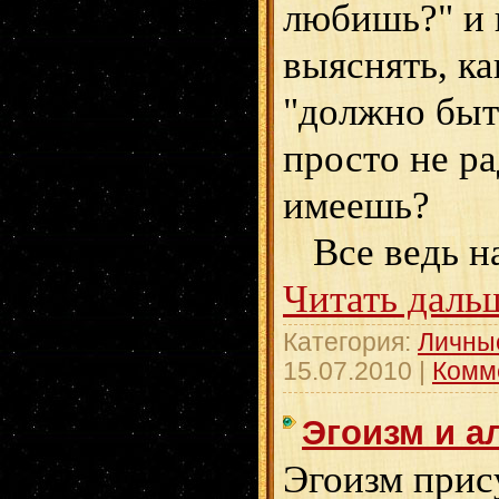
любишь?" и 
выяснять, ка
"должно быт
просто не ра
имеешь?
Все ведь н
Читать даль
Категория:
Личны
15.07.2010
|
Комм
Эгоизм и а
Эгоизм прис