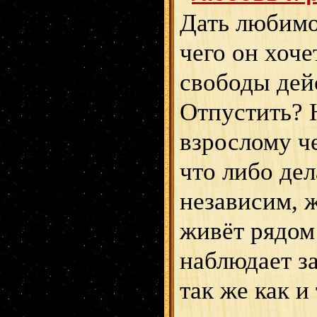
Дать любимо
чего он хоче
свободы дейс
Отпустить? 
взрослому ч
что либо дел
независим, ж
живёт рядом
наблюдает з
так же как и