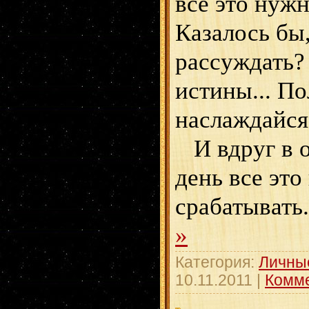
все это нуж
Казалось бы,
рассуждать
истины... По
наслаждайся
И вдруг в 
день все это
срабатывать
»
Категория:
Личны
10.11.2011
|
Комме