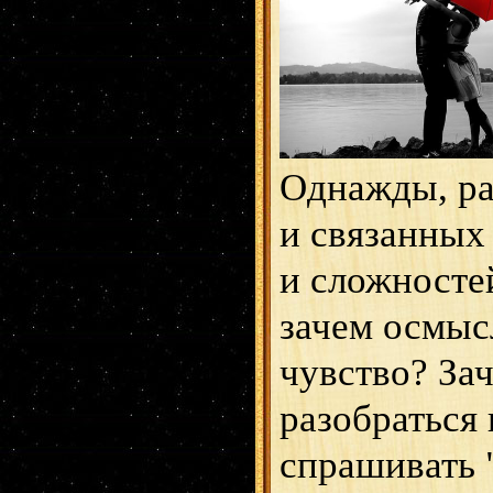
Однажды, р
и связанных
и сложностей
зачем осмыс
чувство? За
разобраться 
спрашивать "