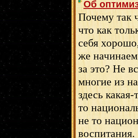
Об оптимиз
Почему так ч
что как тол
себя хорошо
же начинаем
за это? Не в
многие из на
здесь какая-
то национал
не то нацио
воспитания.