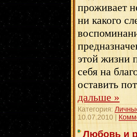
проживает н
ни какого сл
воспоминани
предназначе
этой жизни п
себя на бла
оставить по
дальше »
Категория:
Личны
10.07.2010
|
Комм
Любовь и р