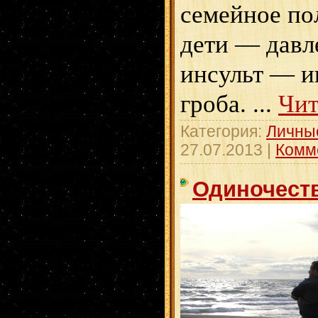
семейное п
дети — дав
инсульт — 
гроба.
...
Чит
Категория:
Личны
27.07.2013
|
Комм
Одиночеств