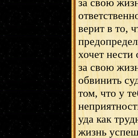
за свою жиз
ответственно
верит в то, ч
предопредел
хочет нести 
за свою жизн
обвинить суд
том, что у т
неприятност
уда как труд
жизнь успеш