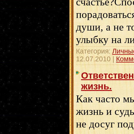
счастье?Спо
порадоваться
души, а не т
улыбку на л
Категория:
Личны
12.07.2010
|
Комм
Ответствен
жизнь.
Как часто м
жизнь и судь
не досуг под