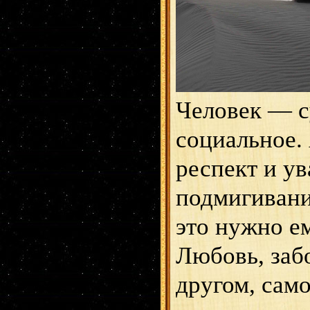
Человек — с
социальное.
респект и у
подмигивани
это нужно ем
Любовь, забо
другом, сам