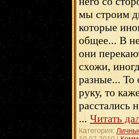
него со стор
мы строим д
которые ино
общее... В 
они перекаю
схожи, иногд
разные... То
руку, то каж
расстались 
...
Читать да
Категория:
Личны
10.07.2010
|
Комм