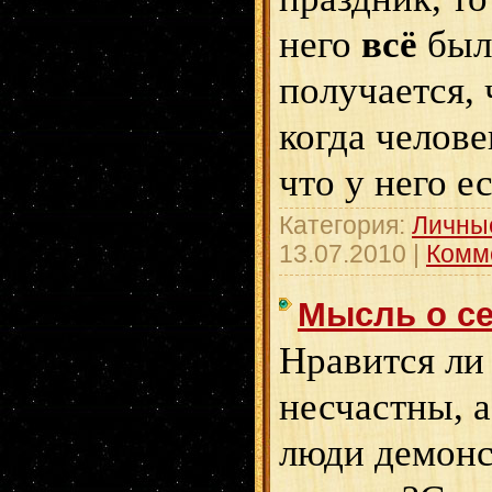
него
всё
был
получается, 
когда челове
что у него ес
Категория:
Личны
13.07.2010
|
Комм
Мысль о с
Нравится ли
несчастны, 
люди демонс