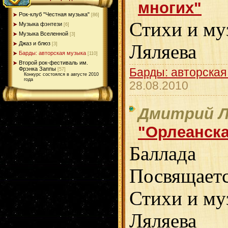
многих"
Рок-клуб "Честная музыка"
[86]
Стихи и му
Музыка фэнтези
[6]
Музыка Вселенной
[3]
Джаз и блюз
[3]
Ляляева
Барды: авторская музыка
[110]
Второй рок-фестиваль им.
Фрэнка Заппы
Барды: авторская
[57]
Конкурс состоялся в августе 2010
года
28.08.2010
Дмитрий Л
"Орлеанска
Баллада
Посвящает
Стихи и му
Ляляева