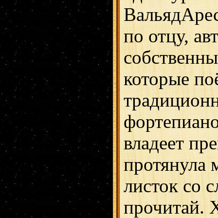
ВальядАрес
по отцу, ав
собственны
которые по
традиционн
фортепиано
владеет пр
протянула 
листок со 
прочитай. 