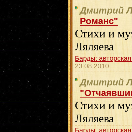
Дмитрий Л
Романс"
Стихи и му
Ляляева
Барды: авторская
23.08.2010
Дмитрий Л
"Отчаявши
Стихи и му
Ляляева
Барды: авторская