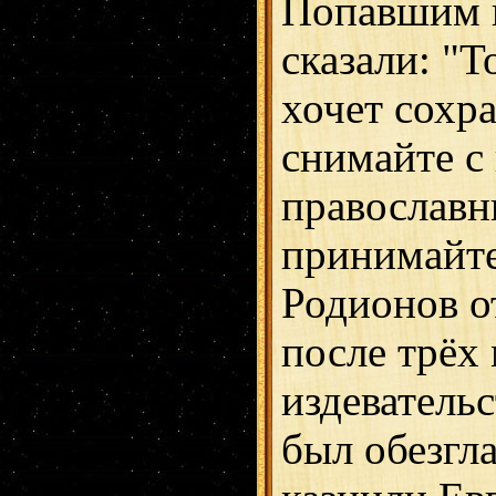
Попавшим в
сказали: "То
хочет сохр
снимайте с
православн
принимайте
Родионов от
после трёх
издеватель
был обезгл