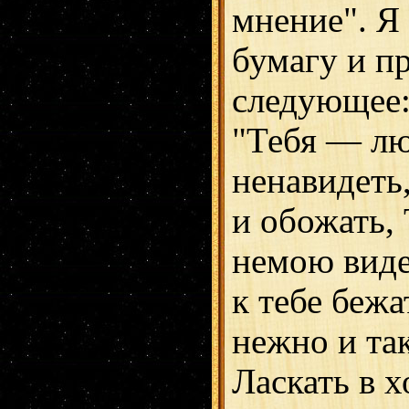
мнение". Я
бумагу и п
следующее
"Тебя — лю
ненавидеть
и обожать, 
немою виде
к тебе бежа
нежно и та
Ласкать в 