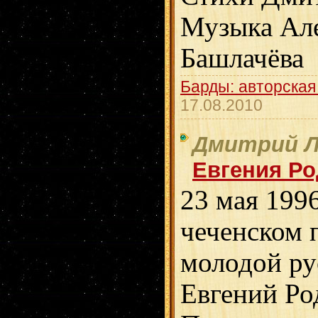
Музыка Ал
Башлачёва
Барды: авторская
17.08.2010
Дмитрий Л
Евгения Р
23 мая 1996
чеченском 
молодой ру
Евгений Ро