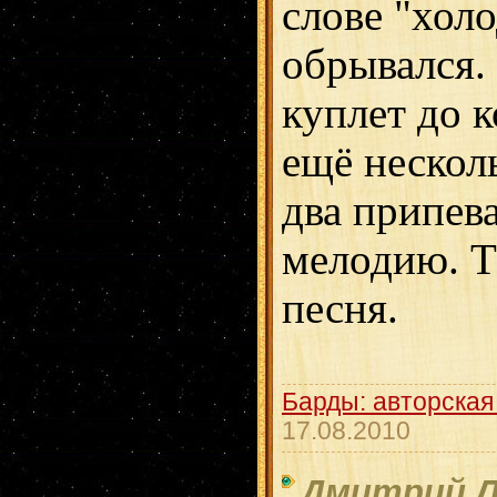
слове "холо
обрывался.
куплет до 
ещё нескол
два припев
мелодию. Т
песня.
Барды: авторская
17.08.2010
Дмитрий Л