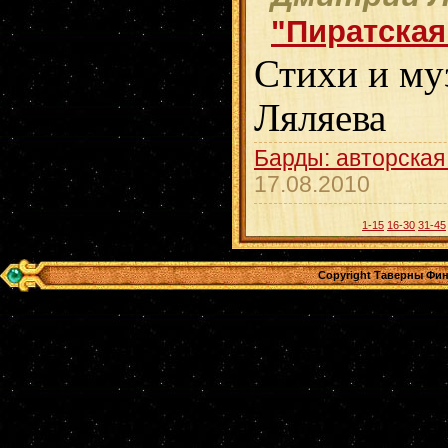
"Пиратская
Стихи и му
Ляляева
Барды: авторская
17.08.2010
1-15
16-30
31-45
Copyright Таверны Фин