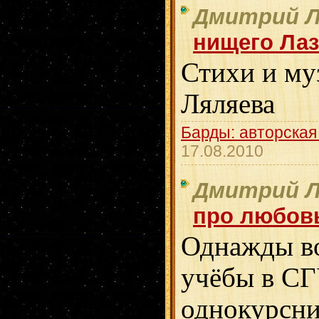
Дмитрий Л
нищего Лаз
Стихи и му
Ляляева
Барды: авторская
17.08.2010
Дмитрий Л
про любов
Однажды во
учёбы в СГ
однокурсни