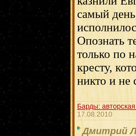
казнили Евг
самый день
исполнилось
Опознать т
только по 
кресту, кот
никто и не 
Барды: авторская
17.08.2010
Дмитрий Л