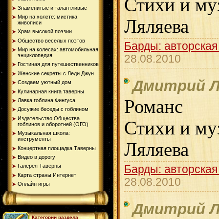
Стихи и му
Знаменитые и талантливые
Мир на холсте: мистика
Ляляева
живописи
Храм высокой поэзии
Общество веселых поэтов
Барды: авторская
Мир на колесах: автомобильная
энциклопедия
28.08.2010
Гостиная для путешественников
Женские секреты с Леди Джун
Дмитрий Л
Создаем уютный дом
Кулинарная книга таверны
Романс
Лавка гоблина Фингуса
Досужие беседы с гоблином
Издательство Общества
Стихи и му
гоблинов и оборотней (ОГО)
Музыкальная школа:
инструменты
Ляляева
Концертная площадка Таверны
Видео в дорогу
Галерея Таверны
Барды: авторская
Карта страны Интернет
28.08.2010
Онлайн игры
Дмитрий Л
Категории раздела