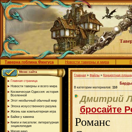
Тавер
Таверна гоблина Фингуса
Новости таверны и мира
Г
Меню сайта
Главная
»
Файлы
»
Концертная площа
Главная страница
Барды
Новости таверны и всего мира
В категории материалов:
110
Космическая Одиссея: история
Вселенной
Дмитрий Л
Этот необычный обычный мир
Эпоха искусственного разума
бросайте Р
Жизнь как компьютерная игра
Байки у камина
Романс
Книги и писатели: литературная
энциклопедия
Магия кино