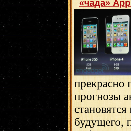
«чада» App
прекрасно 
прогнозы а
становятся
будущего, п