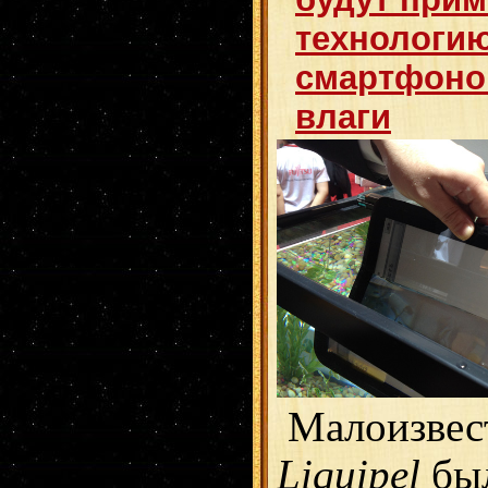
технологи
смартфоно
влаги
Малоизвес
Liquipel
был