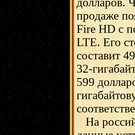
долларов. 
продаже по
Fire HD с 
LTE. Его с
составит 49
32-гигабай
599 долларо
гигабайтов
соответств
На россий
данные уст