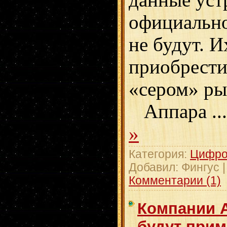
официально
не будут. 
приобрести
«сером» ры
Аппара
..
»
Категория:
Цифро
Добавил:
Фингус
Комментарии (1)
Компании 
будут при