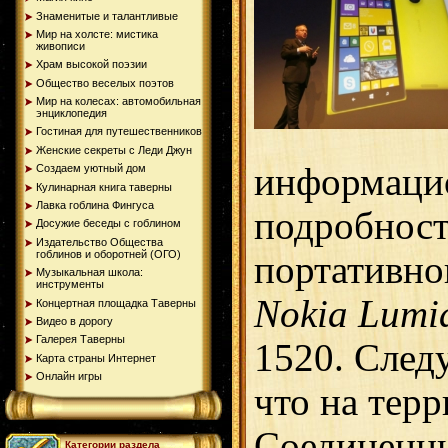
Знаменитые и талантливые
Мир на холсте: мистика
живописи
Храм высокой поэзии
Общество веселых поэтов
Мир на колесах: автомобильная
энциклопедия
Гостиная для путешественников
Женские секреты с Леди Джун
информаци
Создаем уютный дом
Кулинарная книга таверны
Лавка гоблина Фингуса
подробност
Досужие беседы с гоблином
Издательство Общества
гоблинов и оборотней (ОГО)
портативно
Музыкальная школа:
инструменты
Nokia Lumi
Концертная площадка Таверны
Видео в дорогу
Галерея Таверны
1520. След
Карта страны Интернет
Онлайн игры
что на тер
Соединенн
Категории раздела