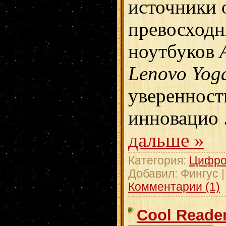
источники 
превосходн
ноутбуков
Lenovo Yog
уверенности
инновацио
дальше »
Категория:
Цифро
Добавил:
Фингус
Комментарии (1)
Cool Reade