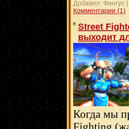
Добавил:
Фингус
Комментарии (1)
Street Figh
выходит д
Когда мы п
Fighting (ж