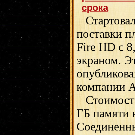
срока
Стартовал
поставки п
Fire HD с 
экраном. Э
опубликова
компании 
Стоимость
ГБ памяти 
Соединенн