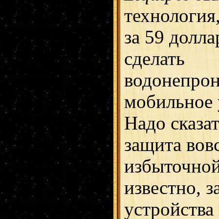
технология,
за 59 долл
сделать
водонепро
мобильное 
Надо сказат
защита вовс
избыточной
известно, з
устройства