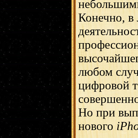
небольшим
Конечно, в
деятельнос
профессио
высочайшег
любом случ
цифровой 
совершенно
Но при вып
нового
iPh