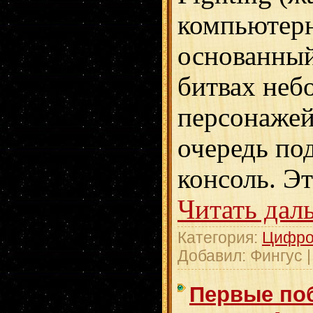
компьютерн
основанны
битвах неб
персонажей
очередь по
консоль. Э
Читать дал
Категория:
Цифро
Добавил:
Фингус
Первые по