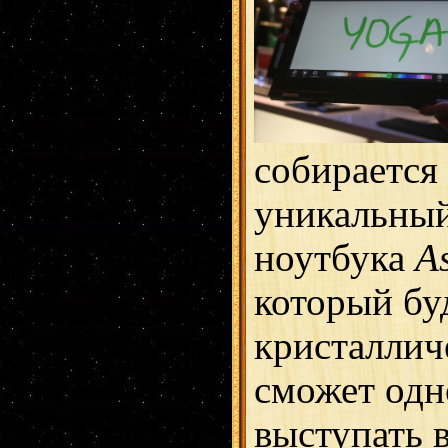
собирается
уникальный
ноутбука
As
который бу
кристаллич
сможет од
выступать в