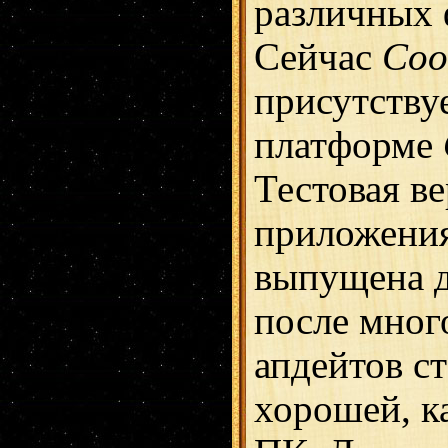
различных 
Сейчас
Coo
присутствуе
платформе
Тестовая в
приложени
выпущена д
после мног
апдейтов ст
хорошей, ка