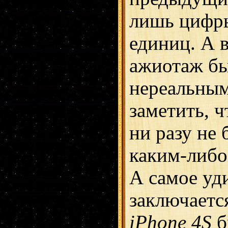
лишь цифры
единиц. А в
ажиотаж бы
нереальным
заметить, 
ни разу не
каким-либо
А самое уд
заключается
iPhone 4S
б