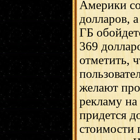
Америки со
долларов, а
ГБ обойдет
369 доллар
отметить, ч
пользовате
желают про
рекламу на
придется д
стоимости 