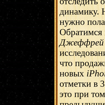
отследить 
динамику. Н
нужно пола
Обратимся 
Джеффрей
исследован
что продаж
новых
iPho
отметки в 
это при том
предыдущи