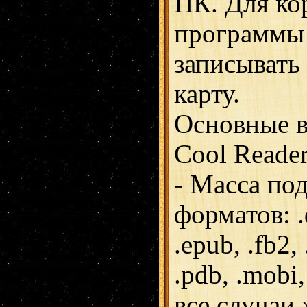
ПК. Для ко
программы
записывать
карту.
Основные 
Cool Reader
- Масса по
форматов: .do
.epub, .fb2,
.pdb, .mobi,
все случаи