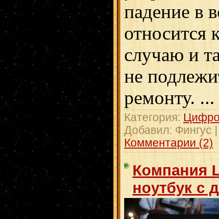
падение в в
относится 
случаю и т
не подлежи
ремонту.
..
Категория:
Цифро
Добавил:
Фингус
Комментарии (2)
Компания L
ноутбук с 