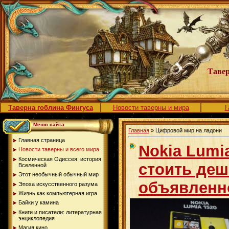
Тавер
Таверна гоблина Фингуса
Новости таверны и мира
Г
Меню сайта
Главная
» Цифровой мир на ладони
Главная страница
Nokia Lumi
Новости таверны и всего мира
Космическая Одиссея: история
стоить де
Вселенной
Этот необычный обычный мир
объявленн
Эпоха искусственного разума
Жизнь как компьютерная игра
Байки у камина
Книги и писатели: литературная
энциклопедия
Магия кино