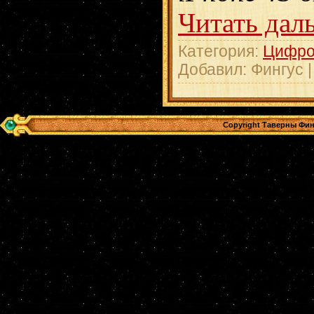
Читать дал
Категория:
Цифро
Добавил:
Фингус
Copyright Таверны Фин