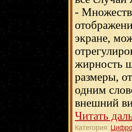
- Множеств
отображени
экране, мо
отрегулиров
жирность ш
размеры, о
одним слов
внешний ви
Читать дал
Категория:
Цифро