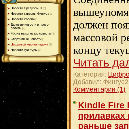
вышеупомя
Новости Средиземья
[6]
Новости таверны Фингуса
[3]
Новости России
[1]
должен поя
Деловые новости и пресс-
релизы
[4]
массовой р
Жизнь на колесах: новости
[4]
Спортивные новости
[1]
Цифровой мир на ладони
[7]
концу теку
Новости культуры
[2]
Читать да
Категория:
Цифро
Добавил:
Фингус2
Комментарии (1)
Kindle Fire
прилавках 
раньше за